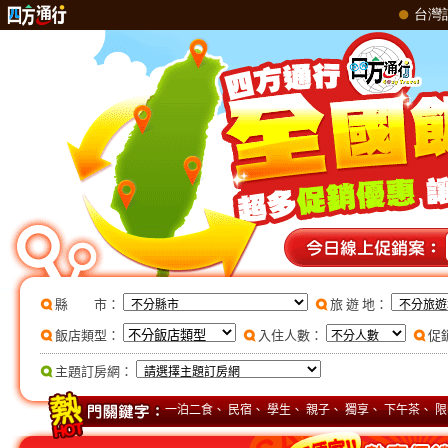
縣 市：
旅 遊 地：
飯店類型：
入住人數：
促
主題訂房網：
一泊二食
、
民宿
、
學生
、
親子
、
獨享
、
下午茶
、
限