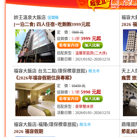
帥王溫泉大飯店
福容大
/宜蘭縣
[一泊二食] 四人住宿+吃飽飽3999元起
2026
定 價：
7800 元
3999 元起
促銷價：
5.1折
搭配房型：
溫馨家庭房(二大床)
活動日期：2021/01/02~2026/12/31
福容大飯店 台北二館(環保標章旅館)
天上人
/新北市
《2026年福容假期住房專案》
瘋雲 
定 價：
10450 元
5990 元起
促銷價：
5.7折
搭配房型：
豪華雙床房
活動日期：2026/01/01~2026/12/31
福容大飯店-福隆(環保標章旅館)
鼎隆國際
/新北市
2026 福容假期
節能減