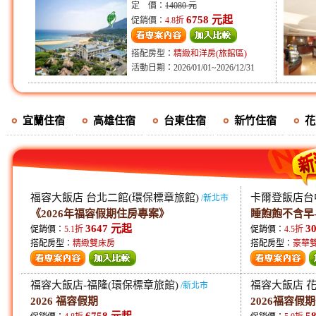
定 價：
14080 元
6758 元起
促銷價：
4.8折
搭配房型：
精緻和洋房(旅館區)
活動日期：2026/01/01~2026/12/31
宜蘭住宿
高雄住宿
台東住宿
新竹住宿
花
福容大飯店 台北二館(環保標章旅館)
卡爾登飯店台
/新北市
《2026年福容假期住房專案》
睡飽飽不含早
3647 元起
3
促銷價：
5.1折
促銷價：
4.5折
搭配房型：
精緻雙床房
搭配房型：
豪華
福容大飯店-福隆(環保標章旅館)
福容大飯店 花
/新北市
2026 福容假期
2026福容假
6758 元起
5