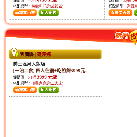
促銷價：
4.8折
促銷價：
5.0折
搭配房型：
精緻和洋房(旅館區)
搭配房型：
海景
宜蘭縣
│
礁溪鄉
帥王溫泉大飯店
[一泊二食] 四人住宿+吃飽飽3999元...
3999 元起
促銷價：
5.1折
搭配房型：
溫馨家庭房(二大床)